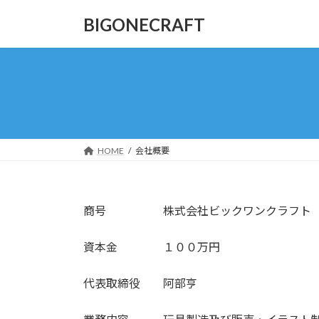
コ
ナ
BIGONECRAFT
ン
ビ
テ
ゲ
ン
ー
ツ
シ
へ
ョ
ス
ン
キ
に
ッ
移
HOME
会社概要
プ
動
商号 株式会社ビックワンクラフト
資本金 １００万円
代表取締役 阿部亨